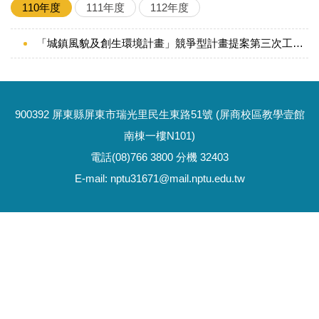
110年度
111年度
112年度
「城鎮風貌及創生環境計畫」競爭型計畫提案第三次工作坊會議紀錄(屏東縣、雲林縣、嘉義縣)
900392 屏東縣屏東市瑞光里民生東路51號 (屏商校區教學壹館
南棟一樓N101)
電話(08)766 3800 分機 32403
E-mail: nptu31671@mail.nptu.edu.tw