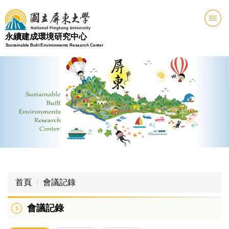
跳
到
主
永續建成環境研究中心
要
Sustainable Bulit Environments Research Center
內
容
區
首頁
會議記錄
會議記錄