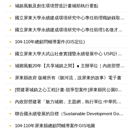
城鎮風貌及創生環境營造計畫補助執行要點
國立屏東大學永續建成環境研究中心專任助理職缺錄取公告
國立屏東大學永續建成環境研究中心專任助理1名徵才公告
104-110年總顧問輔導案件(GIS定位)
國立屏東大學大武山社會實踐暨永續發展中心 USR計畫亮點成果
城鄉風貌20年【共享城鎮之間】∎ 主辦單位｜內政部營建署 ∎ 執行單位｜中華民國綠野生態保育協會
屏東縣政府 版權所有《聽河流，說屏東的故事》電子書
[營建署城鎮之心工程計畫-競爭型案件]屏東縣民公園0元景點屏東一日遊～網紅-Zoebitalk肉比頭
內政部營建署「魅力城鄉」主題網，執行單位:中華民國綠野生態保育協會 版權所有
聯合國永續發展的目標（Sustainable Development Goals, SDGs）17項永續發展目標
104-110年屏東縣總顧問輔導案件GIS地圖