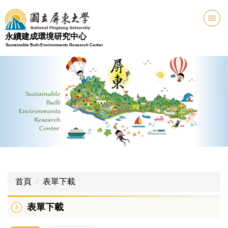
跳
到
主
永續建成環境研究中心
要
Sustainable Bulit Environments Research Center
內
容
區
首頁
表單下載
表單下載